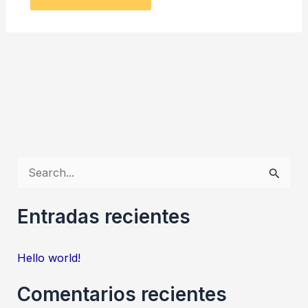
S
e
Entradas recientes
a
r
Hello world!
c
h
Comentarios recientes