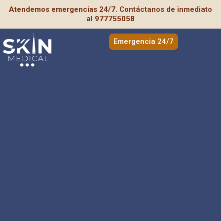
Skip
Atendemos emergencias 24/7.
Contáctanos de inmediato
al
977755058
to
content
Emergencia 24/7