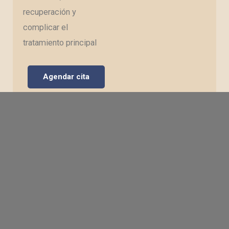
recuperación y
complicar el
tratamiento principal
Agendar cita
Heridas por
trauma
Son lesiones
provocadas por golpes,
cortes, quemaduras o
accidentes que rompen